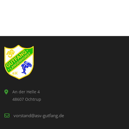
An der Helle 4
48607 Ochtrup
vorstand@asv-gutfang.de