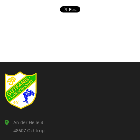
An der Helle 4
48607 Ochtrup