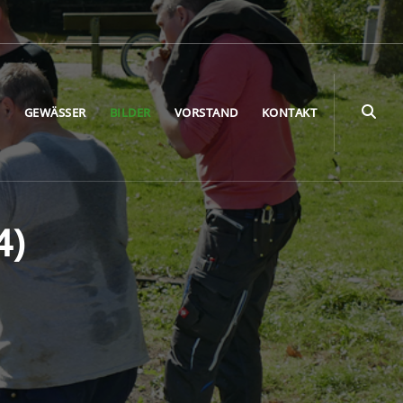
E
GEWÄSSER
BILDER
VORSTAND
KONTAKT
4)