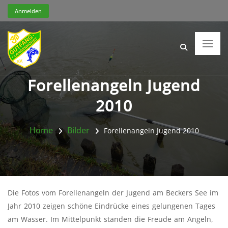
Anmelden
Forellenangeln Jugend
2010
Home
Bilder
Forellenangeln Jugend 2010
Die Fotos vom Forellenangeln der Jugend am Beckers See im
Jahr 2010 zeigen schöne Eindrücke eines gelungenen Tages
am Wasser. Im Mittelpunkt standen die Freude am Angeln,