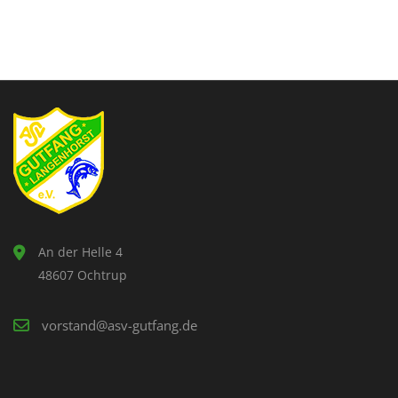
An der Helle 4
48607 Ochtrup
vorstand@asv-gutfang.de