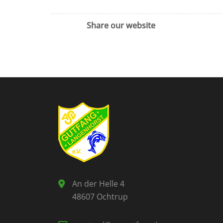
Share our website
An der Helle 4
48607 Ochtrup