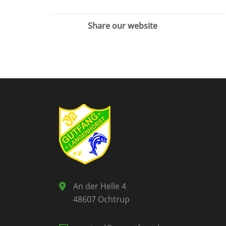
Share our website
An der Helle 4
48607 Ochtrup